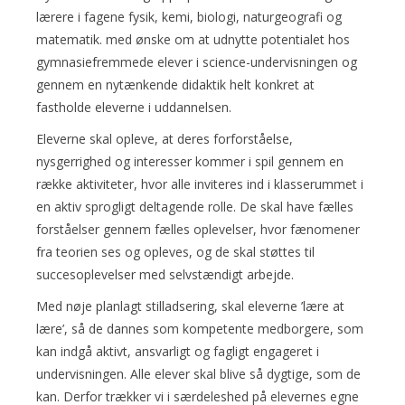
lærere i fagene fysik, kemi, biologi, naturgeografi og
matematik. med ønske om at udnytte potentialet hos
gymnasiefremmede elever i science-undervisningen og
gennem en nytænkende didaktik helt konkret at
fastholde eleverne i uddannelsen.
Eleverne skal opleve, at deres forforståelse,
nysgerrighed og interesser kommer i spil gennem en
række aktiviteter, hvor alle inviteres ind i klasserummet i
en aktiv sprogligt deltagende rolle. De skal have fælles
forståelser gennem fælles oplevelser, hvor fænomener
fra teorien ses og opleves, og de skal støttes til
succesoplevelser med selvstændigt arbejde.
Med nøje planlagt stilladsering, skal eleverne ’lære at
lære’, så de dannes som kompetente medborgere, som
kan indgå aktivt, ansvarligt og fagligt engageret i
undervisningen. Alle elever skal blive så dygtige, som de
kan. Derfor trækker vi i særdeleshed på elevernes egne