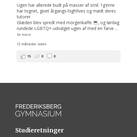
Ugen har allerede budt på masser af smil: 1g’erne
har tegnet, givet årgangs-highfives og mødt deres
tutorer
Glæden blev spredt med morgenkaffe
, og lørdag
rundede LGBTQ+-udvalget ugen af med en farve
...
Se mere
12 måneder siden
15
0
0
Studieretninger