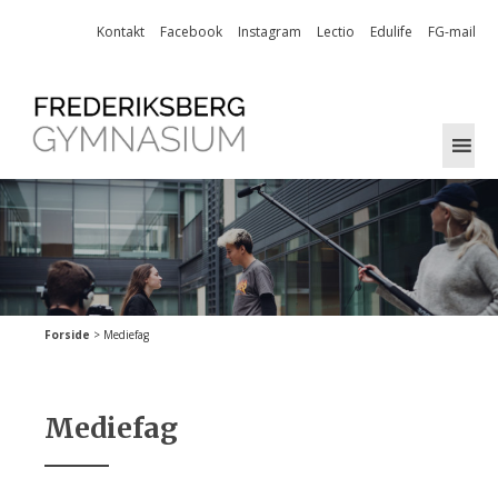
Skip
Kontakt
Facebook
Instagram
Lectio
Edulife
FG-mail
to
content
Forside
>
Mediefag
Mediefag