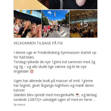
+5
VELKOMMEN TILBAGE PÅ FG!
I denne uge er Frederiksberg Gymnasium startet op
for fuld blæs.
Tirsdag rykkede de nye 1g’ere ind sammen med 2g
og 3g – og alle skulle lige vænne sig til de nye
ringetider
Ugen har allerede budt på masser af smil: 1g’erne
har tegnet, givet årgangs-highfives og mødt deres
tutorer
Glæden blev spredt med morgenkaffe
, og lørdag
rundede LGBTQ+-udvalget ugen af med en farve
...
Se mere