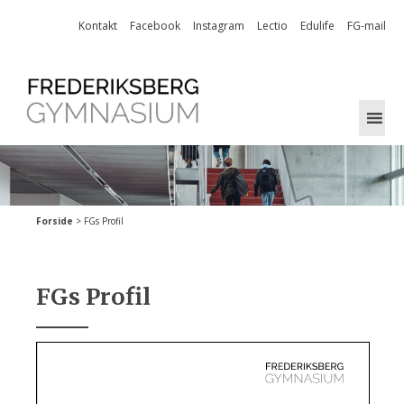
Skip
Kontakt
Facebook
Instagram
Lectio
Edulife
FG-mail
to
content
Forside
>
FGs Profil
FGs Profil