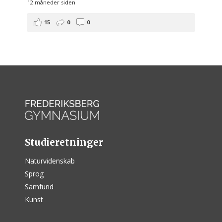
12 måneder siden
15
0
0
Studieretninger
Naturvidenskab
Sprog
Samfund
Kunst