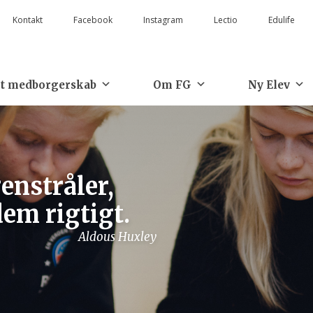
Kontakt
Facebook
Instagram
Lectio
Edulife
t medborgerskab
Om FG
Ny Elev
enstråler,
em rigtigt.
Aldous Huxley