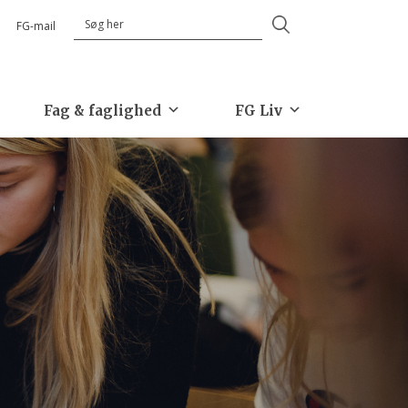
Search
FG-mail
for
Fag & faglighed
FG Liv