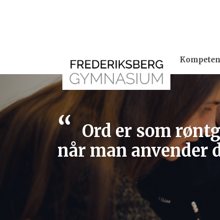
Skip
to
content
Kompeten
Ord er som røntg
når man anvender d