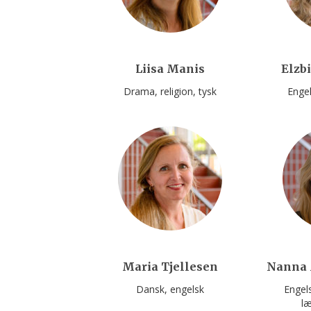
Liisa Manis
Elzb
Drama
religion
tysk
Enge
Maria Tjellesen
Nanna 
Dansk
engelsk
Engel
læ