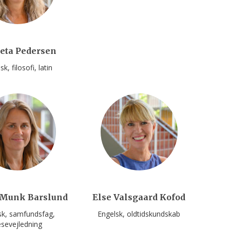
ieta Pedersen
lsk
filosofi
latin
Munk Barslund
Else Valsgaard Kofod
sk
samfundsfag
Engelsk
oldtidskundskab
sevejledning