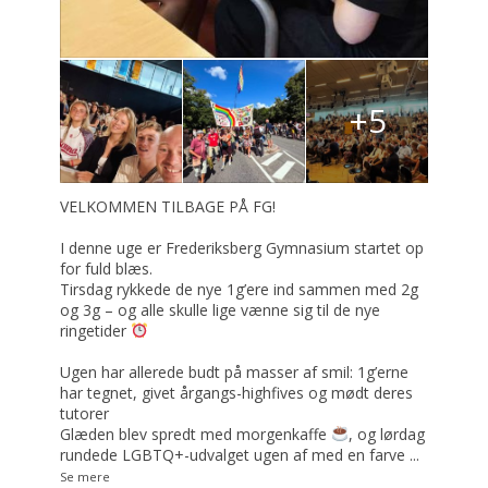
+5
VELKOMMEN TILBAGE PÅ FG!
I denne uge er Frederiksberg Gymnasium startet op
for fuld blæs.
Tirsdag rykkede de nye 1g’ere ind sammen med 2g
og 3g – og alle skulle lige vænne sig til de nye
ringetider
Ugen har allerede budt på masser af smil: 1g’erne
har tegnet, givet årgangs-highfives og mødt deres
tutorer
Glæden blev spredt med morgenkaffe
, og lørdag
rundede LGBTQ+-udvalget ugen af med en farve
...
Se mere