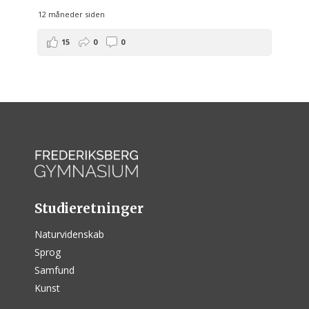
12 måneder siden
15
0
0
Studieretninger
Naturvidenskab
Sprog
Samfund
Kunst