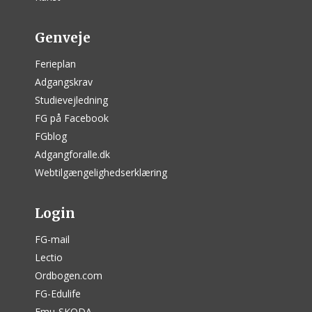
Genveje
Ferieplan
Adgangskrav
Studievejledning
FG på Facebook
FGblog
Adgangforalle.dk
Webtilgængelighedserklæring
Login
FG-mail
Lectio
Ordbogen.com
FG-Edulife
Emu-SKODA