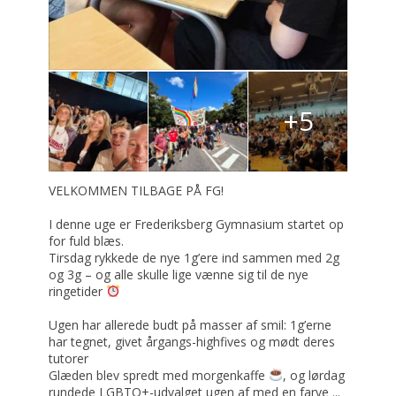
+5
VELKOMMEN TILBAGE PÅ FG!
I denne uge er Frederiksberg Gymnasium startet op
for fuld blæs.
Tirsdag rykkede de nye 1g’ere ind sammen med 2g
og 3g – og alle skulle lige vænne sig til de nye
ringetider
Ugen har allerede budt på masser af smil: 1g’erne
har tegnet, givet årgangs-highfives og mødt deres
tutorer
Glæden blev spredt med morgenkaffe
, og lørdag
rundede LGBTQ+-udvalget ugen af med en farve
...