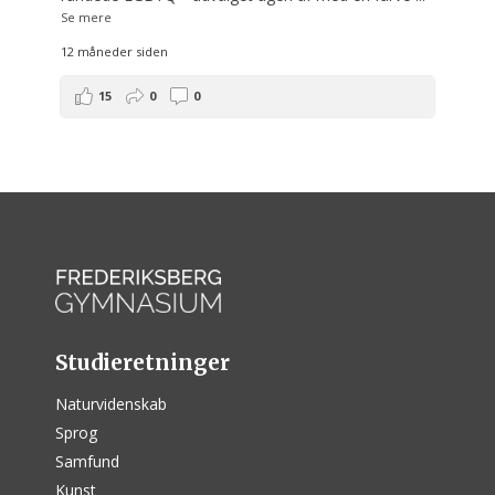
Se mere
12 måneder siden
15
0
0
Studieretninger
Naturvidenskab
Sprog
Samfund
Kunst