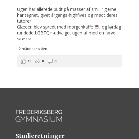
Ugen har allerede budt på masser af smil: 1g’erne
har tegnet, givet årgangs-highfives og mødt deres
tutorer
Glæden blev spredt med morgenkaffe
, og lørdag
rundede LGBTQ+-udvalget ugen af med en farve
...
Se mere
12 måneder siden
15
0
0
Studieretninger