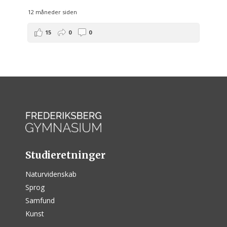
12 måneder siden
15
0
0
Studieretninger
Naturvidenskab
Sprog
Samfund
Kunst