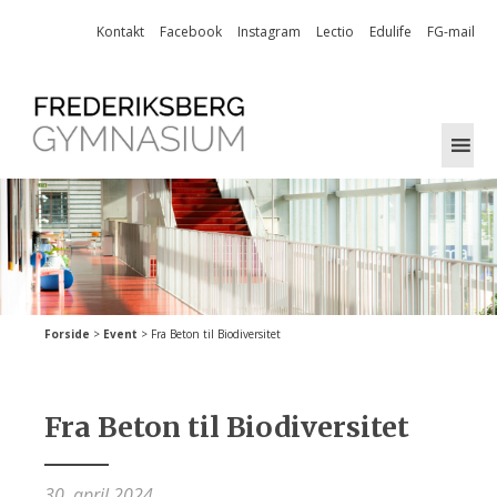
Skip
Kontakt
Facebook
Instagram
Lectio
Edulife
FG-mail
to
content
Forside
>
Event
>
Fra Beton til Biodiversitet
Fra Beton til Biodiversitet
30. april 2024