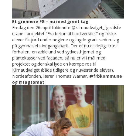
Et grønnere FG – nu med grønt tag
Fredag den 26. april fuldendte @klimaudvalget_fg sidste
etape i projektet “Fra beton til biodiversitet” og friske
elever fik jord under neglene og lagde grønt sedumtag
på gymnasiets indgangsparti. Der er nu et dejligt træ i
forhallen, en æblelund ved sydvesthjørnet og
plantekasser ved facaden, så nu er vi i mål med
projektet og der skal lyde en kæmpe ros til
Klimaudvalget (både tidligere og nuværende elever),
Nordeafonden, lærer Thomas Warnar,
@frbkommune
og
@tagtomat