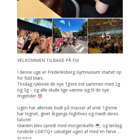
+5
VELKOMMEN TILBAGE PÅ FG!
I denne uge er Frederiksberg Gymnasium startet op
for fuld blæs.
Tirsdag rykkede de nye 1g’ere ind sammen med 2g
og 3g – og alle skulle lige vænne sig til de nye
ringetider
Ugen har allerede budt på masser af smil: 1g’erne
har tegnet, givet årgangs-highfives og mødt deres
tutorer
Glæden blev spredt med morgenkaffe
, og lørdag
rundede LGBTQ+-udvalget ugen af med en farve
...
Se mere