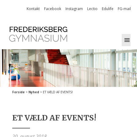
Skip
Kontakt
Facebook
Instagram
Lectio
Edulife
FG-mail
to
content
Forside
>
Nyhed
>
ET VÆLD AF EVENTS!
ET VÆLD AF EVENTS!
20. august 2018