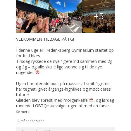
+5
VELKOMMEN TILBAGE PÅ FG!
I denne uge er Frederiksberg Gymnasium startet op
for fuld blæs.
Tirsdag rykkede de nye 1g’ere ind sammen med 2g
og 3g – og alle skulle lige vænne sig til de nye
ringetider
Ugen har allerede budt på masser af smil: 1g’erne
har tegnet, givet årgangs-highfives og mødt deres
tutorer
Glæden blev spredt med morgenkaffe
, og lørdag
rundede LGBTQ+-udvalget ugen af med en farve
...
Se mere
12 måneder siden