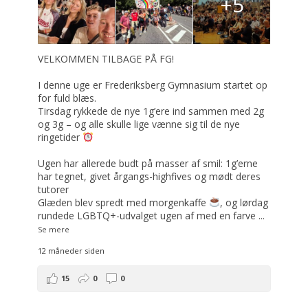
+5
VELKOMMEN TILBAGE PÅ FG!
I denne uge er Frederiksberg Gymnasium startet op
for fuld blæs.
Tirsdag rykkede de nye 1g’ere ind sammen med 2g
og 3g – og alle skulle lige vænne sig til de nye
ringetider
Ugen har allerede budt på masser af smil: 1g’erne
har tegnet, givet årgangs-highfives og mødt deres
tutorer
Glæden blev spredt med morgenkaffe
, og lørdag
rundede LGBTQ+-udvalget ugen af med en farve
...
Se mere
12 måneder siden
15
0
0