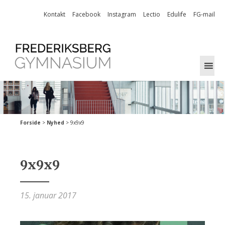
Skip
Kontakt
Facebook
Instagram
Lectio
Edulife
FG-mail
to
content
Forside
>
Nyhed
>
9x9x9
9x9x9
15. januar 2017